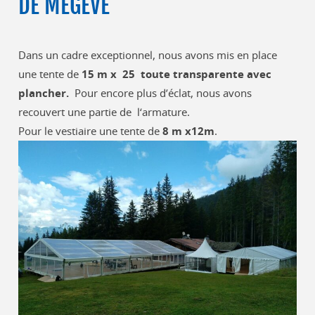
DE MEGEVE
Dans
un
cadre
exceptionnel,
nous
avons
mis
en
place
une
tente
de
15
m
x
25
toute
transparente
avec
plancher.
Pour
encore
plus
d’éclat,
nous
avons
recouvert une partie de
l
‘
armature.
Pour le vestiaire une tente de
8 m x12m
.